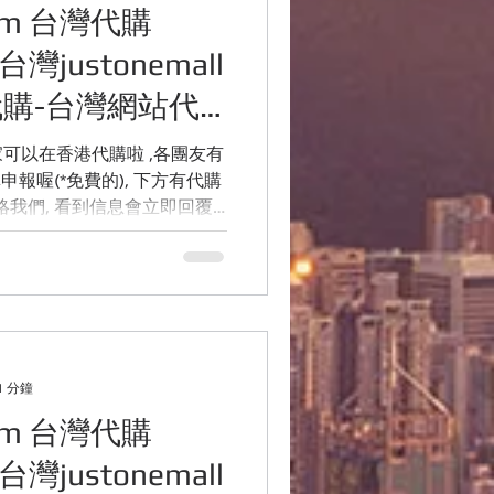
com 台灣代購
台灣justonemall
代購-台灣網站代
報喔(*免費的), 下方有代購
絡我們, 看到信息會立即回覆
1 分鐘
com 台灣代購
台灣justonemall