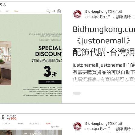
E ABOUT BIDHONGKONG
快閃團團
韓國服飾
露營
BidHongKong代購介紹
2024年8月13日
讀畢需時 1
Bidhongkong.
購網站
Bidhongkong韓國代購網站
日本代購網站
旅
《justonemal
配飾代購-台灣網
justonemall justonemall 而家可以在香港代購啦 , 各團友
有需要購買貨品的可以自助下單申報喔 
代購流程表 , 有查詢都可以直接聯絡我們 , 看到信息會立即
回覆你的 , 多謝各位 . P . S . ...
BidHongKong代購介紹
2024年4月25日
讀畢需時 1