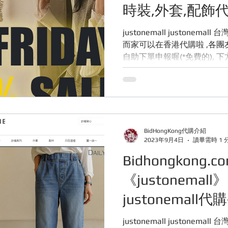
時裝,外套,配飾
購(香港)
justonemall justonemall 台灣justonemall時裝,外套,配飾,
而家可以在香港代購啦 ,各
自助下單申報喔(*免費的), 
以直接聯絡我們, 看到信息會立即
BidHongKong代購介紹
2023年9月4日
讀畢需時 1 
Bidhongkong.
《justonemal
justonemall
台灣代購(香港)
justonemall justonemall 台灣justonemall代購,外套,配飾,