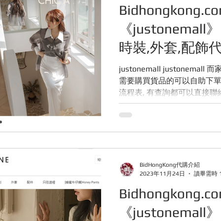
Bidhongkong.
《justonemall》
時裝,外套,配飾
購(香港)
justonemall justonemall 而家可以在香港代購啦 ,各團友有
需要購買貨品的可以自助下單申
流程表, 有查詢都可以直接聯
你的, 多謝各位. P.S....
BidHongKong代購介紹
2023年11月24日
讀畢需時 
Bidhongkong.
《justonemall》