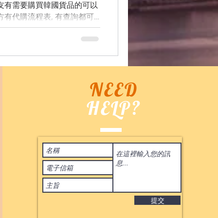
團友有需要購買韓國貨品的可以
下方有代購流程表, 有查詢都可
回覆你的, 多謝各位. ...
NEED
HELP?
Terms of Use
 2020
by ASIA BID CO. All rights reserved. 香港
IL:
BIDHONGKONG@YAHOO.COM.HK
提交