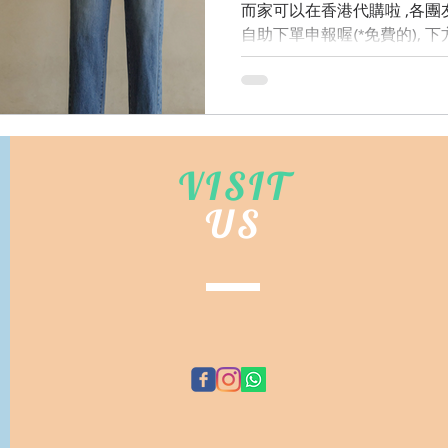
而家可以在香港代購啦 ,各
自助下單申報喔(*免費的), 
以直接聯絡我們, 看到信息會立即
VISIT
US
©
EMA