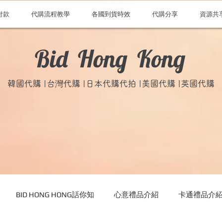
付款
代購流程教學
各國到貨時效
代購分享
資源共
Bid Hong Kong
韓國代購 |台灣代購 |日本代購代拍 |美國代購 |英國代購
BID HONG HONG話你知
心意禮品介紹
卡通禮品介