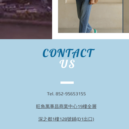
CONTACT
US
Tel. 852-95653155
旺角萬事昌商業中心19樓全層
深之都1樓128號鋪(D1出口)