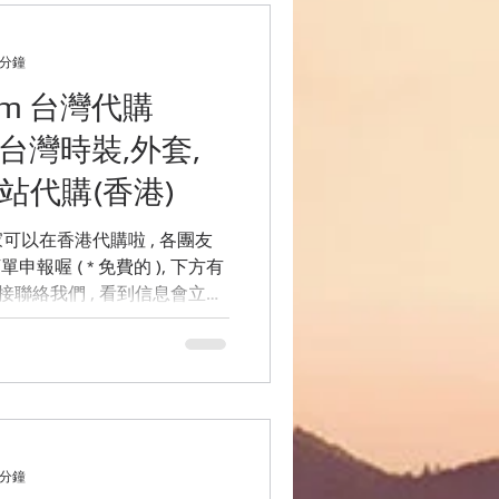
用品網站介紹
 分鐘
com 台灣代購
行資訊
l》台灣時裝,外套,
站代購(香港)
( * 免費的 ), 下方有
 分鐘