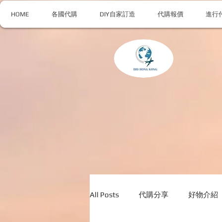
HOME
各國代購
DIY自家訂造
代購報價
進行
All Posts
代購分享
好物介紹