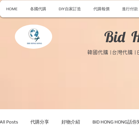
HOME
各國代購
DIY自家訂造
代購報價
進行付款
Bid 
韓國代購 |台灣代購 
All Posts
代購分享
好物介紹
BID HONG HONG話你