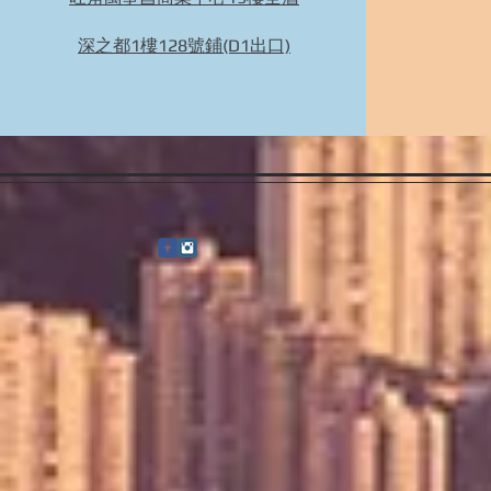
深之都1樓128號鋪(D1出口)