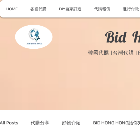
HOME
各國代購
DIY自家訂造
代購報價
進行付款
Bid 
韓國代購 |台灣代購 
All Posts
代購分享
好物介紹
BID HONG HONG話你