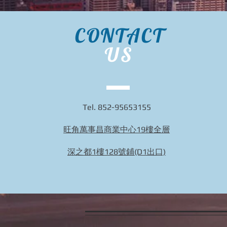
CONTACT
US
Tel. 852-95653155
旺角萬事昌商業中心19樓全層
深之都1樓128號鋪(D1出口)