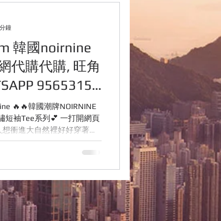
用品網站介紹
 分鐘
om 韓國noirnine
行資訊
網代購代購, 旺角
APP 95653155
RNINE
繡短袖Tee系列💕 一打開網頁
人想衝進大自然裡好好穿著他