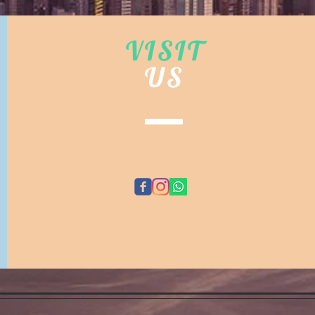
VISIT
US
©
EMA