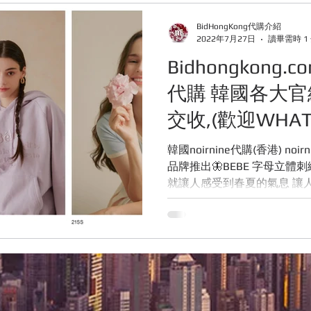
E ABOUT BIDHONGKONG
快閃團團
韓國服飾
露營
BidHongKong代購介紹
2022年7月27日
讀畢需時 1
Bidhongkong.c
購網站
Bidhongkong韓國代購網站
日本代購網站
旅
代購 韓國各大官
交收,(歡迎WHATS
私訊報價)
韓國noirnine代購(香港) noirnine 🔥🔥韓國潮牌NOI
品牌推出🦋BEBE 字母立體刺
就讓人感受到春夏的氣息 讓
們家的衣服來場野餐...