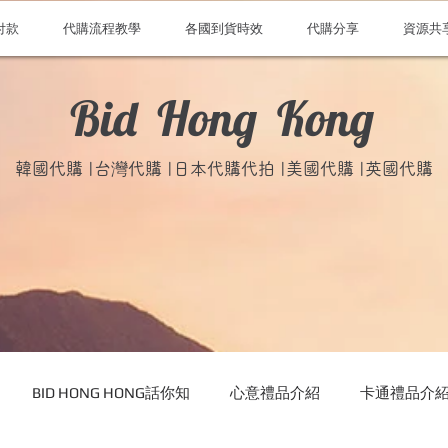
付款
代購流程教學
各國到貨時效
代購分享
資源共
Bid Hong Kong
韓國代購 |台灣代購 |日本代購代拍 |美國代購 |英國代購
BID HONG HONG話你知
心意禮品介紹
卡通禮品介