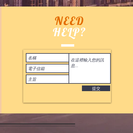
NEED
HELP?
Terms of Use
 2020
by ASIA BID CO. All rights reserved. 香港
IL:
BIDHONGKONG@YAHOO.COM.HK
提交