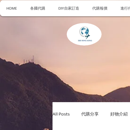
HOME
各國代購
DIY自家訂造
代購報價
進行
All Posts
代購分享
好物介紹