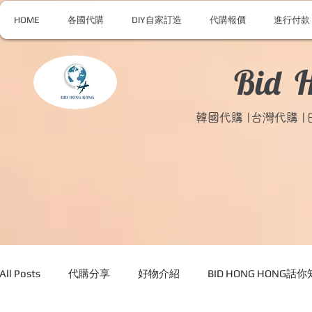
HOME
各國代購
DIY自家訂造
代購報價
進行付款
Bid 
韓國代購 |台灣代購 
All Posts
代購分享
好物介紹
BID HONG HONG話你