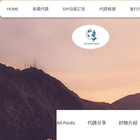
HOME
各國代購
DIY自家訂造
代購報價
進行
All Posts
代購分享
好物介紹