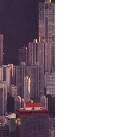
卡通禮品介紹
客制化禮物
快閃團團
韓國服飾
露
Bidhongkong韓國代購網站