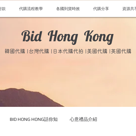
付款
代購流程教學
各國到貨時效
代購分享
資源共
Bid Hong Kong
韓國代購 |台灣代購 |日本代購代拍 |美國代購 |英國代購
BID HONG HONG話你知
心意禮品介紹