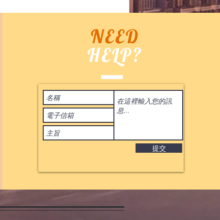
NEED
HELP?
Terms of Use
 2020
by ASIA BID CO. All rights reserved. 香港
IL:
BIDHONGKONG@YAHOO.COM.HK
提交