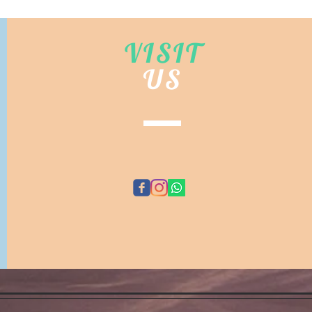
VISIT
US
©
EMA