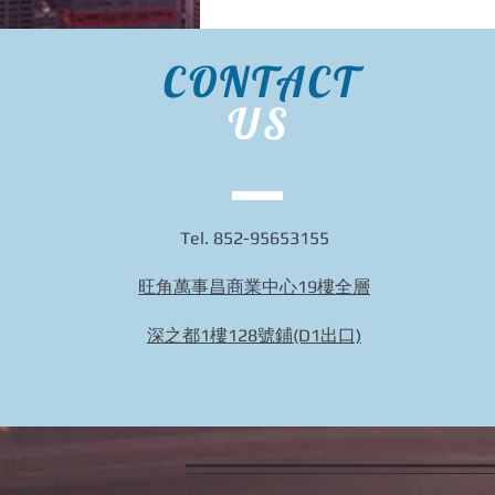
CONTACT
US
Tel. 852-95653155
旺角萬事昌商業中心19樓全層
深之都1樓128號鋪(D1出口)