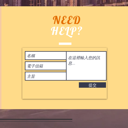
NEED
HELP?
Terms of Use
 2020
by ASIA BID CO. All rights reserved. 香港
IL:
BIDHONGKONG@YAHOO.COM.HK
提交