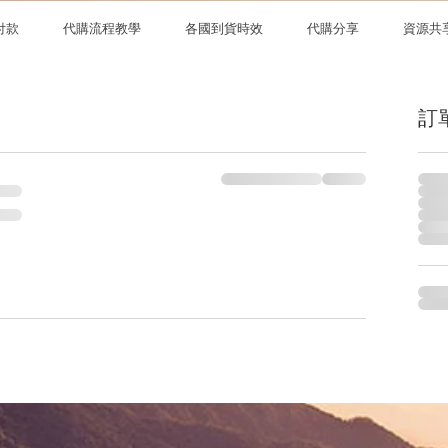
付款
代購流程教學
各國到貨時效
代購分享
資源共
Bid Hong Kong
訂
韓國代購 |台灣代購 |日本代購代拍 |美國代購 |英國代購