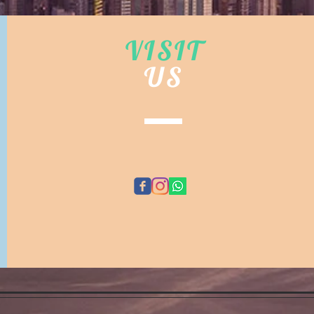
VISIT
US
©
EMA