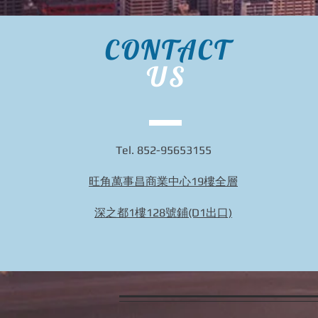
CONTACT
US
Tel. 852-95653155
旺角萬事昌商業中心19樓全層
深之都1樓128號鋪(D1出口)