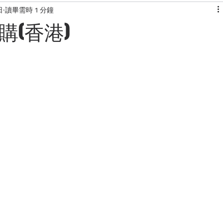
日
讀畢需時 1 分鐘
KONG
快閃團團
韓國服飾
露營用品網站介紹
美食
(香港)
網站
日本代購網站
旅行資訊