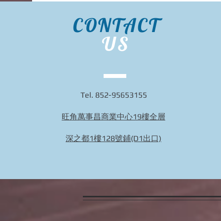
CONTACT
US
BIDHONGKONG - 香港專業韓國
BID
Tel. 852-95653155
classic-blanc代購服務 | 旺角面
尚代
交 | WhatsApp 95653155 的複本
9565
旺角萬事昌商業中心19樓全層
的複本
深之都1樓128號鋪(D1出口)