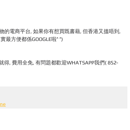
的電商平台, 如果你有想買既書藉, 但香港又搵唔到,
最方便都係GOOGLE啦^ ^)
 費用全免, 有問題都歡迎WHATSAPP我們( 852-
ne