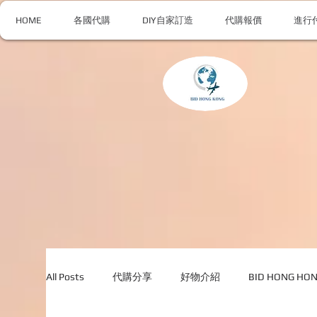
HOME
各國代購
DIY自家訂造
代購報價
進行
All Posts
代購分享
好物介紹
BID HONG H