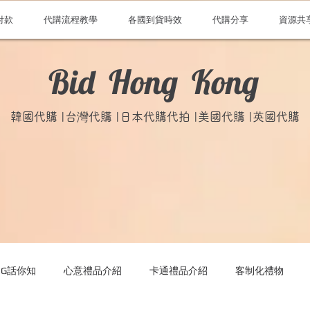
付款
代購流程教學
各國到貨時效
代購分享
資源共
Bid Hong Kong
韓國代購 |台灣代購 |日本代購代拍 |美國代購 |英國代購
ONG話你知
心意禮品介紹
卡通禮品介紹
客制化禮物