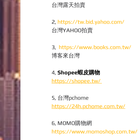
台灣露天拍賣
2, 
https://tw.bid.yahoo.com/
台灣YAHOO拍賣
3,  
https://www.books.com.tw/
博客來台灣
4, 
Shopee蝦皮購物
https://shopee.tw/ 
5, 台灣
pchome
https://24h.pchome.com.tw/
6, MOMO購物網
https://www.momoshop.com.tw/