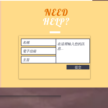
NEED
HELP?
Terms of Use
香港專業韓國
 2020
by ASIA BID CO. All rights reserved. 香港
角面交 |
atsApp 95653155 的複本
IL:
BIDHONGKONG@YAHOO.COM.HK
提交