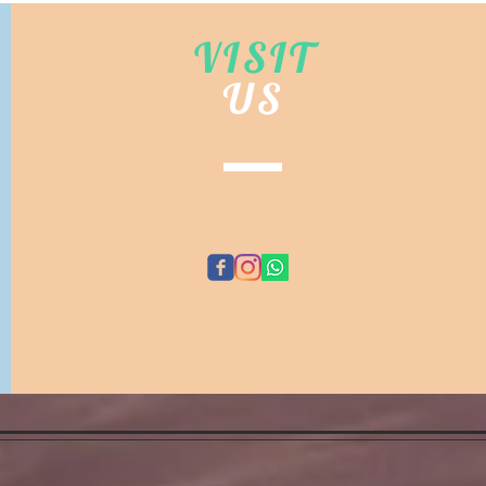
VISIT
US
HONGKONG - 您的日本reedit時
BIDHONGKONG - 
©
購專家(歡迎WHATSAPP
29cm代購服務 | 旺
3155)
Wh
EMA