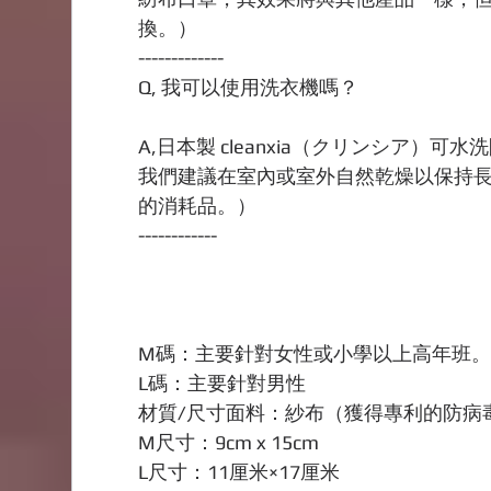
換。）
-------------
Q, 我可以使用洗衣機嗎？
A,日本製 cleanxia（クリンシア
我們建議在室內或室外自然乾燥以保持長
的消耗品。）
------------
M碼：主要針對女性或小學以上高年班。
L碼：主要針對男性
材質/尺寸面料：紗布（獲得專利的防病
M尺寸：9cm x 15cm
L尺寸：11厘米×17厘米