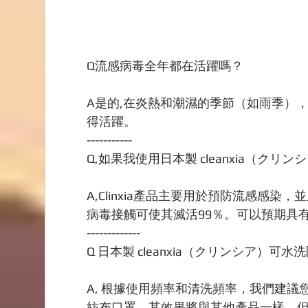
Q流感病毒全年都在活躍嗎？
A是的,在炎熱和潮濕的季節（如雨季）
得活躍。
-----------
Q,如果我使用日本製 cleanxia（ク
A,Clinxia產品主要用於預防流感感
病毒接觸可使其滅活99％。可以預期具
-------------
Q 日本製 cleanxia（クリンシア
A, 根據使用頻率和清洗頻率，我們建議
紡布口罩，其效果將與其他產品一樣，