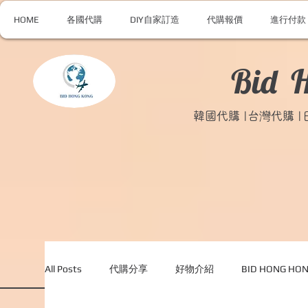
HOME
各國代購
DIY自家訂造
代購報價
進行付款
Bid 
韓國代購 |台灣代購 
All Posts
代購分享
好物介紹
BID HONG H