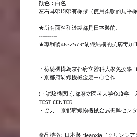
顏色：白色
左右耳帶均帶有橡膠（使用柔軟的扁平
--------
★所有面料和縫製都是日本製的。
----------
★專利號4832573“紡織結構的抗病毒加
-----------
・檢驗機構為京都府立醫科大學免疫學 "I，II 
・京都府紡織機械金屬中心合作
(・試験機関 京都府立医科大学免疫学　及
TEST CENTER
・協力　京都府織物機械金属振興センタ
產品特徵:  日本製 cleanxia（ク