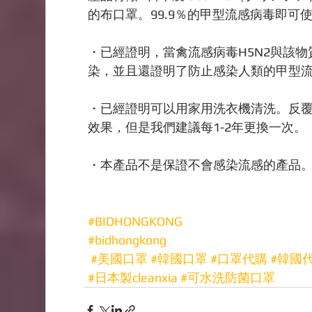
的布口罩。99.9％的甲型流感病毒即
・已經證明，當禽流感病毒H5N2與該物
染，並且還證明了防止感染人類的甲型
・已經證明可以用家用洗衣機清洗。反覆
效果，但是我們建議每1-2年更換一次。
・本產品不是保證不會感染流感的產品
#BIDHONGKONG
#bidhongkong
#美國口罩
#韓國口罩
#口罩代購
#韓國
#日本製cleanxia
#可水洗防菌口罩