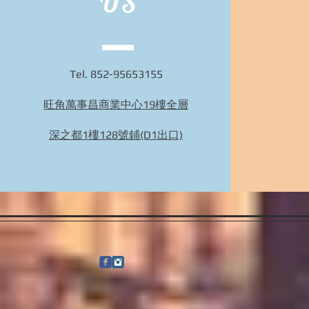
US
Tel. 852-95653155
旺角萬事昌商業中心19樓全層
Bidhongkong.com 台灣代購《lativ》台灣時裝,
外套,配飾代購-台灣網站代購(香港)
深之都1樓128號鋪(D1出口)