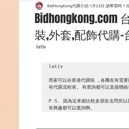
BidHongKong代購介紹
1月23日
讀畢需時 1 
外國購物網站介紹
ABOUT ME ABOUT BIDHONG
Bidhongkong.c
裝,外套,配飾代購-
美食團購
購物
台灣代購網站
Bidho
lativ
lativ

而家可以在香港代購啦 
,
各團友有需要
有代購流程表
,
 有查詢都可以直接聯絡
P
.
S
.
 因為近來都比較多朋友去問所以