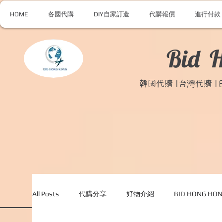
HOME
各國代購
DIY自家訂造
代購報價
進行付款
Bid 
韓國代購 |台灣代購 
All Posts
代購分享
好物介紹
BID HONG H