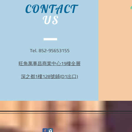
CONTACT
US
Tel. 852-95653155
旺角萬事昌商業中心19樓全層
Bidhongkong.com 台灣代購《laking》台灣
laking時裝,外套,配飾代購-台灣網站代購(香港)
深之都1樓128號鋪(D1出口)