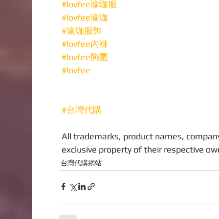
#lovfee瑜珈服
#lovfee瑜珈
#瑜珈服飾
#lovfee內褲
#lovfee胸圍
#lovfee
#台灣代購
All trademarks, product names, company
exclusive property of their respective ow
台灣代購網站