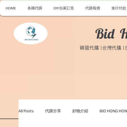
HOME
各國代購
DIY自家訂造
代購報價
進行付款
Bid 
韓國代購 |台灣代購 
All Posts
代購分享
好物介紹
BID HONG H