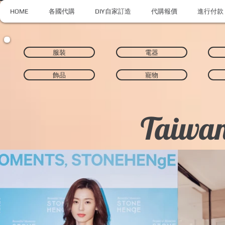
HOME
各國代購
DIY自家訂造
代購報價
進行付款
服裝
電器
飾品
寵物
Taiwan