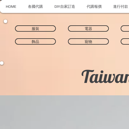
HOME
各國代購
DIY自家訂造
代購報價
進行付款
服裝
電器
飾品
寵物
Taiwan